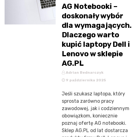
AG Notebooki –
doskonały wybór
dla wymagających.
Dlaczego warto
kupić laptopy Dell i
Lenovo w sklepie
AG.PL
Adrian Bednarczyk
9 października 2025
Jeśli szukasz laptopa, który
sprosta zarówno pracy
zawodowej, jak i codziennym
obowiązkom, koniecznie
poznaj ofertę AG notebooki.
Sklep AG.PL od lat dostarcza