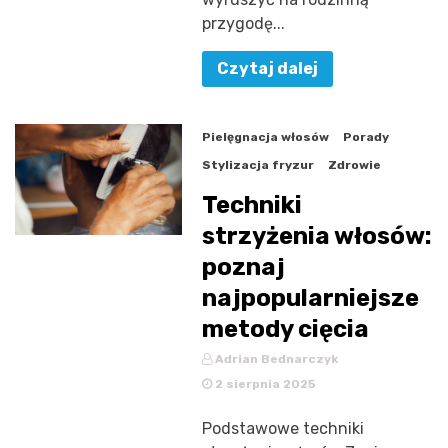
przygodę...
Czytaj dalej
Pielęgnacja włosów
Porady
Stylizacja fryzur
Zdrowie
Techniki
strzyżenia włosów:
poznaj
najpopularniejsze
metody cięcia
Adrian Bednarczyk
2 sierpnia 2025
Podstawowe techniki