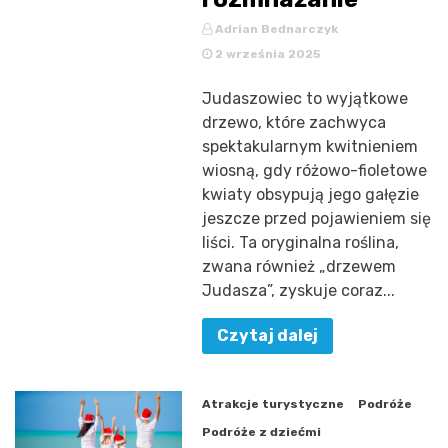
Adrian Bednarczyk
2 września 2025
Judaszowiec to wyjątkowe
drzewo, które zachwyca
spektakularnym kwitnieniem
wiosną, gdy różowo-fioletowe
kwiaty obsypują jego gałęzie
jeszcze przed pojawieniem się
liści. Ta oryginalna roślina,
zwana również „drzewem
Judasza”, zyskuje coraz...
Czytaj dalej
Atrakcje turystyczne
Podróże
Podróże z dziećmi