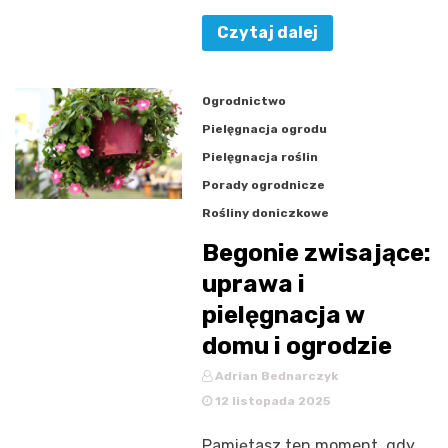
Czytaj dalej
Ogrodnictwo
Pielęgnacja ogrodu
Pielęgnacja roślin
Porady ogrodnicze
Rośliny doniczkowe
Begonie zwisające:
uprawa i
pielęgnacja w
domu i ogrodzie
Adrian Bednarczyk
12 listopada 2025
Pamiętasz ten moment, gdy