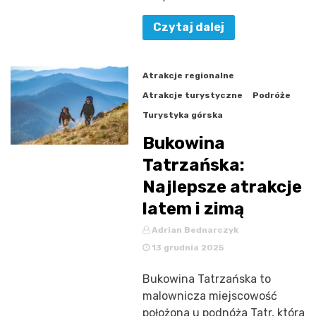
Czytaj dalej
Atrakcje regionalne
Atrakcje turystyczne
Podróże
Turystyka górska
Bukowina
Tatrzańska:
Najlepsze atrakcje
latem i zimą
Adrian Bednarczyk
13 grudnia 2025
Bukowina Tatrzańska to
malownicza miejscowość
położona u podnóża Tatr, która