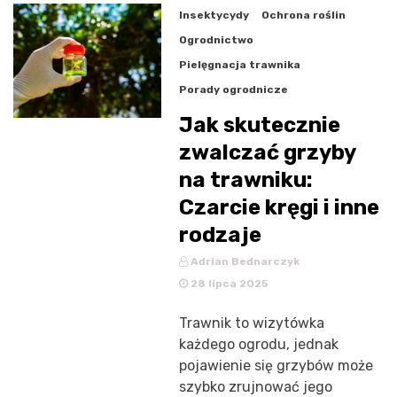
Insektycydy
Ochrona roślin
Ogrodnictwo
Pielęgnacja trawnika
Porady ogrodnicze
Jak skutecznie
zwalczać grzyby
na trawniku:
Czarcie kręgi i inne
rodzaje
Adrian Bednarczyk
28 lipca 2025
Trawnik to wizytówka
każdego ogrodu, jednak
pojawienie się grzybów może
szybko zrujnować jego