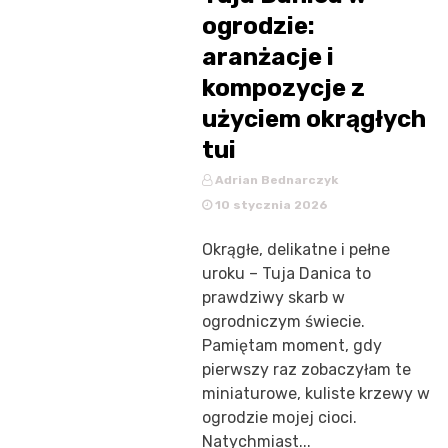
ogrodzie:
aranżacje i
kompozycje z
użyciem okrągłych
tui
Adrian Bednarczyk
10 stycznia 2026
Okrągłe, delikatne i pełne
uroku – Tuja Danica to
prawdziwy skarb w
ogrodniczym świecie.
Pamiętam moment, gdy
pierwszy raz zobaczyłam te
miniaturowe, kuliste krzewy w
ogrodzie mojej cioci.
Natychmiast...