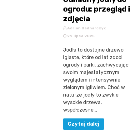
ogrodu: przegląd i
zdjęcia
Adrian Bednarczyk
29 lipca 2025
Jodła to dostojne drzewo
iglaste, które od lat zdobi
ogrody i parki, zachwycając
swoim majestatycznym
wyglądem i intensywnie
zielonym igliwiem. Choć w
naturze jodły to zwykle
wysokie drzewa,
współczesne...
Czytaj dalej