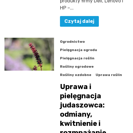
produkty firmy Dell, Lenovo i
HP –...
Czytaj dalej
Ogrodnictwo
Pielęgnacja ogrodu
Pielęgnacja roślin
Rośliny ogrodowe
Rośliny ozdobne
Uprawa roślin
Uprawa i
pielęgnacja
judaszowca:
odmiany,
kwitnienie i
rozmnażanie