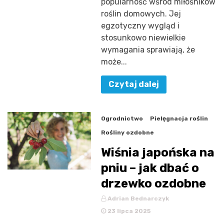
popularność wśród miłośników
roślin domowych. Jej
egzotyczny wygląd i
stosunkowo niewielkie
wymagania sprawiają, że
może...
Czytaj dalej
Ogrodnictwo
Pielęgnacja roślin
Rośliny ozdobne
Wiśnia japońska na
pniu – jak dbać o
drzewko ozdobne
Adrian Bednarczyk
23 lipca 2025