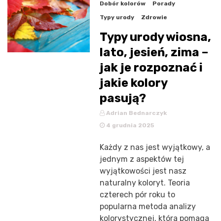
Dobór kolorów
Porady
Typy urody
Zdrowie
Typy urody wiosna,
lato, jesień, zima –
jak je rozpoznać i
jakie kolory
pasują?
Adrian Bednarczyk
4 grudnia 2025
Każdy z nas jest wyjątkowy, a
jednym z aspektów tej
wyjątkowości jest nasz
naturalny koloryt. Teoria
czterech pór roku to
popularna metoda analizy
kolorystycznej, która pomaga