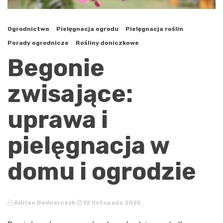
Ogrodnictwo
Pielęgnacja ogrodu
Pielęgnacja roślin
Porady ogrodnicze
Rośliny doniczkowe
Begonie
zwisające:
uprawa i
pielęgnacja w
domu i ogrodzie
Adrian Bednarczyk
12 listopada 2025