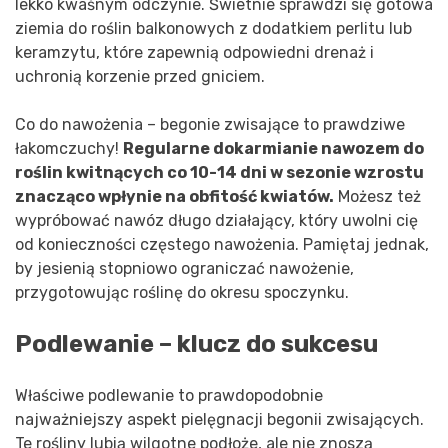
lekko kwaśnym odczynie. Świetnie sprawdzi się gotowa
ziemia do roślin balkonowych z dodatkiem perlitu lub
keramzytu, które zapewnią odpowiedni drenaż i
uchronią korzenie przed gniciem.
Co do nawożenia – begonie zwisające to prawdziwe
łakomczuchy!
Regularne dokarmianie nawozem do
roślin kwitnących co 10-14 dni w sezonie wzrostu
znacząco wpłynie na obfitość kwiatów.
Możesz też
wypróbować nawóz długo działający, który uwolni cię
od konieczności częstego nawożenia. Pamiętaj jednak,
by jesienią stopniowo ograniczać nawożenie,
przygotowując roślinę do okresu spoczynku.
Podlewanie – klucz do sukcesu
Właściwe podlewanie to prawdopodobnie
najważniejszy aspekt pielęgnacji begonii zwisających.
Te rośliny lubią wilgotne podłoże, ale nie znoszą