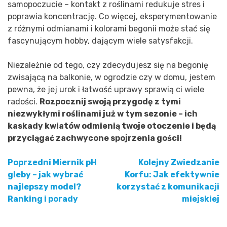
samopoczucie – kontakt z roślinami redukuje stres i
poprawia koncentrację. Co więcej, eksperymentowanie
z różnymi odmianami i kolorami begonii może stać się
fascynującym hobby, dającym wiele satysfakcji.
Niezależnie od tego, czy zdecydujesz się na begonię
zwisającą na balkonie, w ogrodzie czy w domu, jestem
pewna, że jej urok i łatwość uprawy sprawią ci wiele
radości.
Rozpocznij swoją przygodę z tymi
niezwykłymi roślinami już w tym sezonie – ich
kaskady kwiatów odmienią twoje otoczenie i będą
przyciągać zachwycone spojrzenia gości!
Poprzedni
Miernik pH
Kolejny
Zwiedzanie
Nawigacja
gleby – jak wybrać
Korfu: Jak efektywnie
najlepszy model?
korzystać z komunikacji
wpisu
Ranking i porady
miejskiej