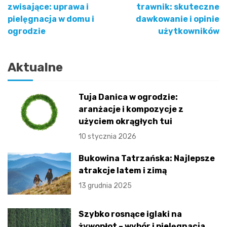
Nawigacja
zwisające: uprawa i
trawnik: skuteczne
pielęgnacja w domu i
dawkowanie i opinie
wpisu
ogrodzie
użytkowników
Aktualne
Tuja Danica w ogrodzie:
aranżacje i kompozycje z
użyciem okrągłych tui
10 stycznia 2026
Bukowina Tatrzańska: Najlepsze
atrakcje latem i zimą
13 grudnia 2025
Szybko rosnące iglaki na
żywopłot – wybór i pielęgnacja