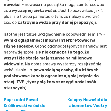
nowości
– nowości na początku mogą zainteresować
ze
zwyczajnej ciekawości
. Jest to oczywiście jakiś
plus, ale trzeba pamiętać o tym, że należy stworzyć
coś, co
zatrzyma widza przy danej propozycji
.
Istotne jest także uwzględnienie odpowiedniej miary –
wyniki oglądalności można interpretować na
różne sposoby
. Grono ogólnodostępnych kanałów jest
naprawdę spore, ale
nie oznacza to tego, że
wszystkie stacje mają szanse na milionowe
widownie
. Na dobrą sprawę wystarczy rozejrzeć się
wokół siebie –
z pewnością są osoby, dla których
podstawowe kanały ograniczają się jedynie do
stacji TVP
(
tyczy się to w szczególności osób
starszych
).
Poprzedni
Paweł
Kolejny
Nowości dla
Nawigacja
Królikowski wróci do
abonentów Vectry