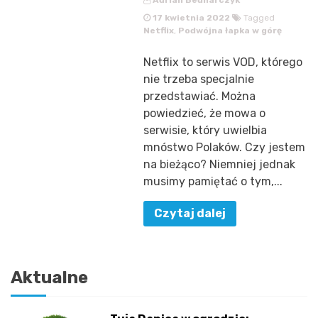
Adrian Bednarczyk
17 kwietnia 2022
Tagged
Netflix
,
Podwójna łapka w górę
Netflix to serwis VOD, którego
nie trzeba specjalnie
przedstawiać. Można
powiedzieć, że mowa o
serwisie, który uwielbia
mnóstwo Polaków. Czy jestem
na bieżąco? Niemniej jednak
musimy pamiętać o tym,...
Czytaj dalej
Aktualne