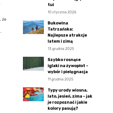
y
tui
10 stycznia 2026
, że
Bukowina
Tatrzańska:
.
Najlepsze atrakcje
latem i zimą
13 grudnia 2025
Szybko rosnące
iglaki na żywopłot –
wybór i pielęgnacja
11 grudnia 2025
Typy urody wiosna,
lato, jesień, zima – jak
je rozpoznać i jakie
kolory pasują?