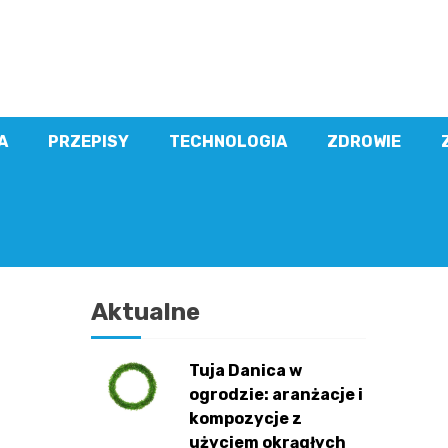
A
PRZEPISY
TECHNOLOGIA
ZDROWIE
Aktualne
Tuja Danica w
ogrodzie: aranżacje i
kompozycje z
użyciem okrągłych