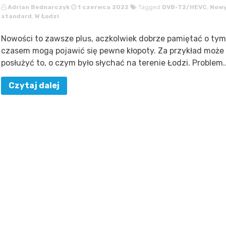
Adrian Bednarczyk
1 czerwca 2022
Tagged
DVB-T2/HEVC
,
Now
standard
,
W Łodzi
Nowości to zawsze plus, aczkolwiek dobrze pamiętać o tym
czasem mogą pojawić się pewne kłopoty. Za przykład może
posłużyć to, o czym było słychać na terenie Łodzi. Problem..
Czytaj dalej