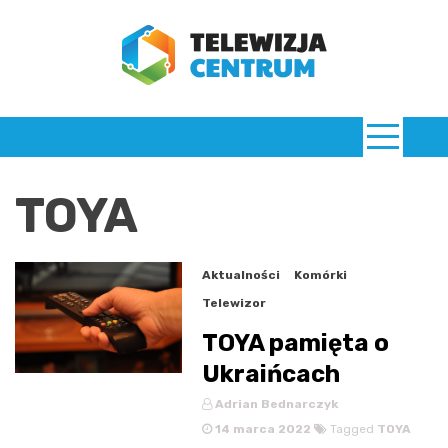
Skip
to
content
TelewizjaCentrum.pl
TOYA
Aktualności
Komórki
Telewizor
TOYA pamięta o
Ukraińcach
Adrian Bednarczyk
14 marca 2022
Tagged
TOYA