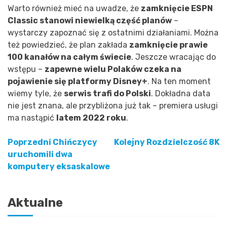
Warto również mieć na uwadze, że
zamknięcie ESPN
Classic stanowi niewielką część planów
–
wystarczy zapoznać się z ostatnimi działaniami. Można
też powiedzieć, że plan zakłada
zamknięcie prawie
100 kanałów na całym świecie
. Jeszcze wracając do
wstępu –
zapewne wielu Polaków czeka na
pojawienie się platformy Disney+
. Na ten moment
wiemy tyle, że
serwis trafi do Polski
. Dokładna data
nie jest znana, ale przybliżona już tak – premiera usługi
ma nastąpić
latem 2022 roku
.
Poprzedni
Chińczycy
Kolejny
Rozdzielczość 8K
Nawigacja
uruchomili dwa
komputery eksaskalowe
wpisu
Aktualne