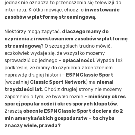
jednak nie oznacza to przenoszenia się telewizji do
internetu. Krótko mówiąc, chodzi o
inwestowanie
zasobów w platformę streamingową
.
Niektórzy mogą zapytać,
dlaczego mamy do
czynienia z inwestowaniem zasobów w platformę
streamingową
? O szczegółach trudno mówić,
aczkolwiek wydaje się, że wszystko możemy
sprowadzić do jednego –
opłacalności
. Wypada też
podkreślić, że mamy do czynienia z kończeniem
naprawdę długiej historii –
ESPN Classic Sport
(wcześniej
Classic Sport Network
) ma
niemal
trzydzieści lat
. Choć z drugiej strony nie możemy
zapomnieć o tym, że bywało różnie –
mieliśmy okres
sporej popularności i okres sporych kłopotów
.
Zresztą
obecnie ESPN Classic Sport dociera do 2
mln amerykańskich gospodarstw
–
to chyba
znaczy wiele, prawda?