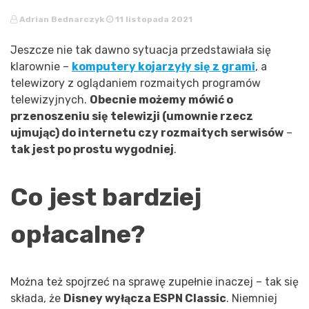
Adrian Bednarczyk
11 listopada 2021
Jeszcze nie tak dawno sytuacja przedstawiała się
klarownie –
komputery kojarzyły się z grami
, a
telewizory z oglądaniem rozmaitych programów
telewizyjnych.
Obecnie możemy mówić o
przenoszeniu się telewizji (umownie rzecz
ujmując) do internetu czy rozmaitych serwisów
–
tak jest po prostu wygodniej
.
Co jest bardziej
opłacalne?
Można też spojrzeć na sprawę zupełnie inaczej – tak się
składa, że
Disney wyłącza ESPN Classic
. Niemniej