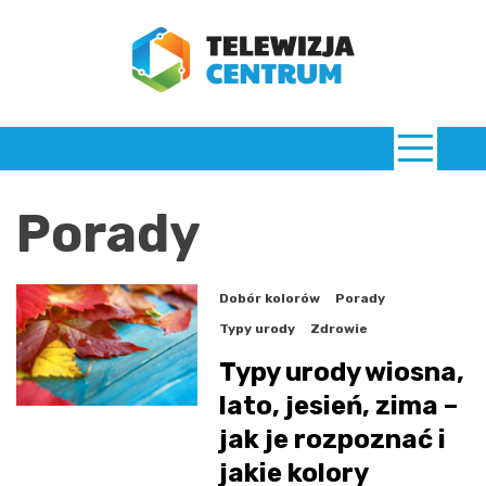
Skip
to
content
TelewizjaCentrum.pl
Porady
Dobór kolorów
Porady
Typy urody
Zdrowie
Typy urody wiosna,
lato, jesień, zima –
jak je rozpoznać i
jakie kolory