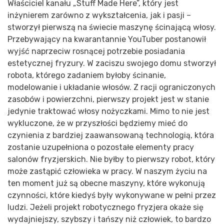
Właściciel kanału „Stuff Made Here”, który jest
inżynierem zarówno z wykształcenia, jak i pasji –
stworzył pierwszą na świecie maszynę ścinającą włosy.
Przebywający na kwarantannie YouTuber postanowił
wyjść naprzeciw rosnącej potrzebie posiadania
estetycznej fryzury. W zaciszu swojego domu stworzył
robota, którego zadaniem byłoby ścinanie,
modelowanie i układanie włosów. Z racji ograniczonych
zasobów i powierzchni, pierwszy projekt jest w stanie
jedynie traktować włosy nożyczkami. Mimo to nie jest
wykluczone, że w przyszłości będziemy mieć do
czynienia z bardziej zaawansowaną technologią, która
zostanie uzupełniona o pozostałe elementy pracy
salonów fryzjerskich. Nie byłby to pierwszy robot, który
może zastąpić człowieka w pracy. W naszym życiu na
ten moment już są obecne maszyny, które wykonują
czynności, które kiedyś były wykonywane w pełni przez
ludzi. Jeżeli projekt robotycznego fryzjera okaże się
wydajniejszy, szybszy i tańszy niż człowiek, to bardzo