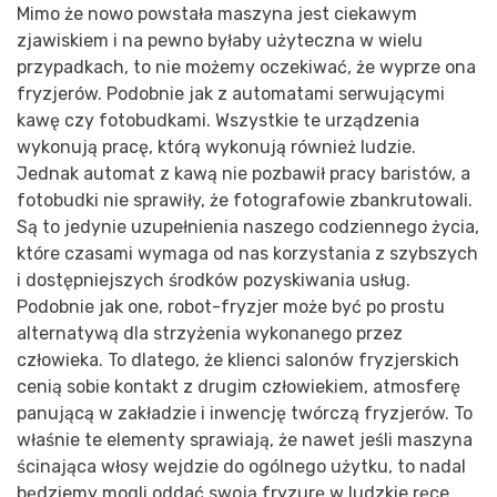
Mimo że nowo powstała maszyna jest ciekawym
zjawiskiem i na pewno byłaby użyteczna w wielu
przypadkach, to nie możemy oczekiwać, że wyprze ona
fryzjerów. Podobnie jak z automatami serwującymi
kawę czy fotobudkami. Wszystkie te urządzenia
wykonują pracę, którą wykonują również ludzie.
Jednak automat z kawą nie pozbawił pracy baristów, a
fotobudki nie sprawiły, że fotografowie zbankrutowali.
Są to jedynie uzupełnienia naszego codziennego życia,
które czasami wymaga od nas korzystania z szybszych
i dostępniejszych środków pozyskiwania usług.
Podobnie jak one, robot-fryzjer może być po prostu
alternatywą dla strzyżenia wykonanego przez
człowieka. To dlatego, że klienci salonów fryzjerskich
cenią sobie kontakt z drugim człowiekiem, atmosferę
panującą w zakładzie i inwencję twórczą fryzjerów. To
właśnie te elementy sprawiają, że nawet jeśli maszyna
ścinająca włosy wejdzie do ogólnego użytku, to nadal
będziemy mogli oddać swoją fryzurę w ludzkie ręce.