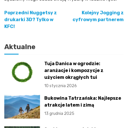
Poprzedni
Nuggetsy z
Kolejny
Jogging z
Nawigacja
drukarki 3D? Tylko w
cyfrowym partnerem
KFC!
wpisu
Aktualne
Tuja Danica w ogrodzie:
aranżacje i kompozycje z
użyciem okrągłych tui
10 stycznia 2026
Bukowina Tatrzańska: Najlepsze
atrakcje latem i zimą
13 grudnia 2025