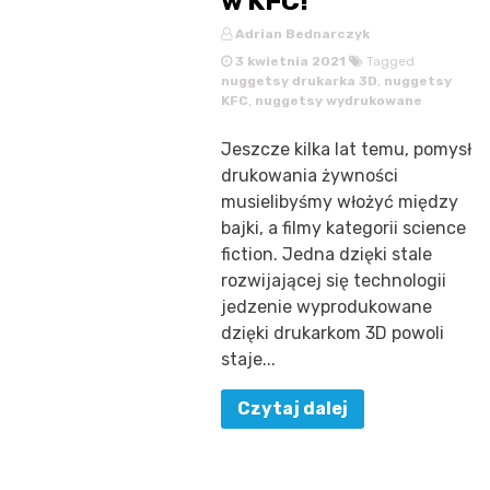
w KFC!
Adrian Bednarczyk
3 kwietnia 2021
Tagged
nuggetsy drukarka 3D
,
nuggetsy
KFC
,
nuggetsy wydrukowane
Jeszcze kilka lat temu, pomysł
drukowania żywności
musielibyśmy włożyć między
bajki, a filmy kategorii science
fiction. Jedna dzięki stale
rozwijającej się technologii
jedzenie wyprodukowane
dzięki drukarkom 3D powoli
staje...
Czytaj dalej