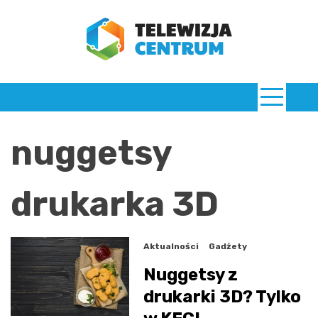
Skip
to
content
TelewizjaCentrum.pl
nuggetsy
drukarka 3D
Aktualności
Gadżety
Nuggetsy z
drukarki 3D? Tylko