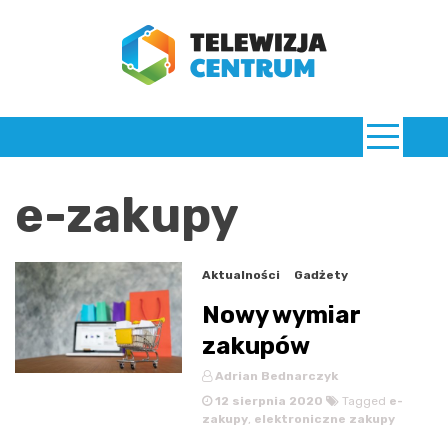
Skip
to
content
TelewizjaCentrum.pl
e-zakupy
Aktualności
Gadżety
Nowy wymiar
zakupów
Adrian Bednarczyk
12 sierpnia 2020
Tagged
e-
zakupy
,
elektroniczne zakupy