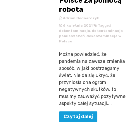
Polsce za pomocą
robota
Adrian Bednarczyk
6 kwietnia 2021
Tagged
dekontaminacja
,
dekontaminacja
pomieszczeń
,
dekontaminacja w
Polsce
Można powiedzieć, że
pandemia na zawsze zmieniła
sposób, w jaki postrzegamy
świat. Nie da się ukryć, że
przyniosła ona ogrom
negatywnych skutków, to
musimy zauważyć pozytywne
aspekty całej sytuacji....
Czytaj dalej