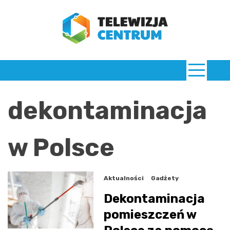
Skip
to
content
TelewizjaCentrum.pl
dekontaminacja
w Polsce
Aktualności
Gadżety
Dekontaminacja
pomieszczeń w